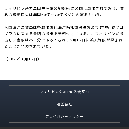
フィリピン産カニ肉生産量の約90％は米国に輸出されており、業
界の経済損失は年間60億～70億ペソにのぼるという。
米国海洋漁業局は各輸出国に海洋哺乳類保護および混獲監視プロ
グラムに関する書類の提出を義務付けているが、フィリピンが提
出した書類は不十分であるとされ、5月12日に輸入制限が課され
ることが発表されていた。
（2026年6月12日）
フィリピン株.com 入会案内
運営会社
プライバシーポリシー