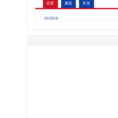
日足
週足
月足