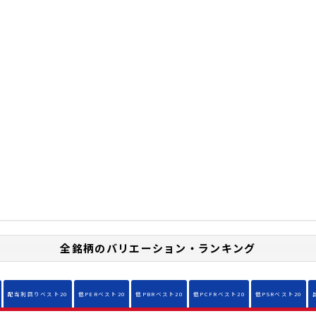
全銘柄のバリエーション・ランキング
配当利回りベスト20
低PERベスト20
低PBRベスト20
低PCFRベスト20
低PSRベスト20