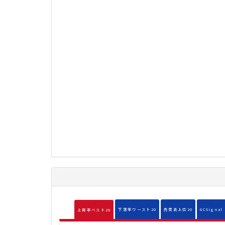
下落率ワースト20
売買高上位20
GCSignal
上昇率ベスト20