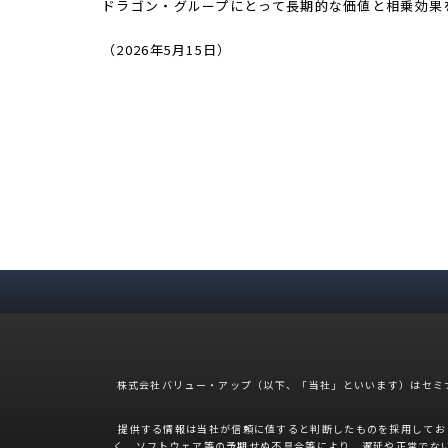
ドラゴン・グループにとって長期的な価値と相乗効果
（2026年5月15日）
株式会社バリュー・アップ（以下、「当社」といいます）はセミ
提供する情報は当社が信頼に値すると判断したものを採用してお
く、ソフトウェア等の予期せぬ不具合等により、遅延や正常でな