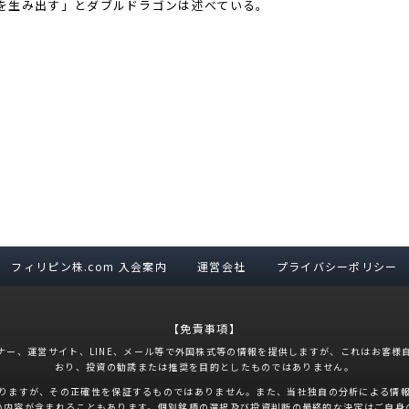
を生み出す」とダブルドラゴンは述べている。
フィリピン株.com 入会案内
運営会社
プライバシーポリシー
【免責事項】
ナー、運営サイト、LINE、メール等で外国株式等の情報を提供しますが、これはお客様
おり、投資の勧誘または推奨を目的としたものではありません。
りますが、その正確性を保証するものではありません。また、当社独自の分析による情
い内容が含まれることもあります。個別銘柄の選択及び投資判断の最終的な決定はご自身