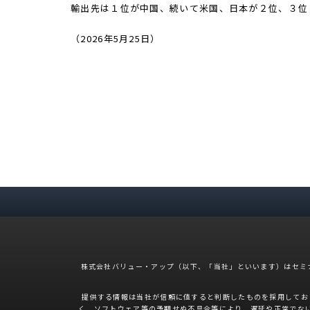
輸出先は１位が中国、続いて米国、日本が２位、３位
（2026年5月25日）
株式会社バリュー・アップ（以下、「当社」といいます）はセミ
提供する情報は当社が信頼に値すると判断したものを採用してお
く、ソフトウェア等の予期せぬ不具合等により、遅延や正常でな