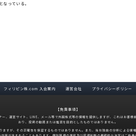
となっている。
フィリピン株.com 入会案内
運営会社
プライバシーポリシー
【免責事項】
ナー、運営サイト、LINE、メール等で外国株式等の情報を提供しますが、これはお客様
おり、投資の勧誘または推奨を目的としたものではありません。
りますが、その正確性を保証するものではありません。また、当社独自の分析による情
い内容が含まれることもあります。個別銘柄の選択及び投資判断の最終的な決定はご自身