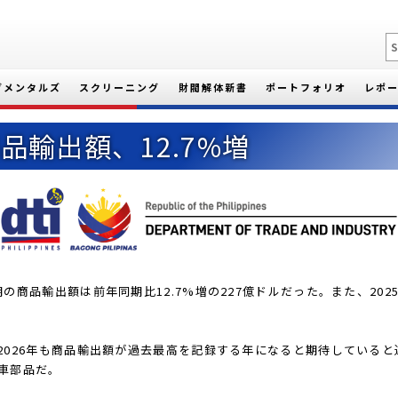
ダメンタルズ
スクリーニング
財閥解体新書
ポートフォリオ
レポ
品輸出額、12.7%増
品輸出額は前年同期比12.7%増の227億ドルだった。また、2025年
2026年も商品輸出額が過去最高を記録する年になると期待している
車部品だ。