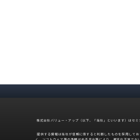
株式会社バリュー・アップ（以下、「当社」といいます）はセミ
提供する情報は当社が信頼に値すると判断したものを採用してお
く、ソフトウェア等の予期せぬ不具合等により、遅延や正常でな