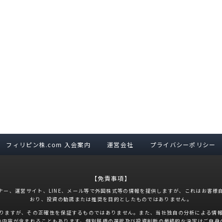
フィリピン株.com 入会案内
運営会社
プライバシーポリシー
【免責事項】
ナー、運営サイト、LINE、メール等で外国株式等の情報を提供しますが、これはお客様
おり、投資の勧誘または推奨を目的としたものではありません。
りますが、その正確性を保証するものではありません。また、当社独自の分析による情
い内容が含まれることもあります。個別銘柄の選択及び投資判断の最終的な決定はご自身