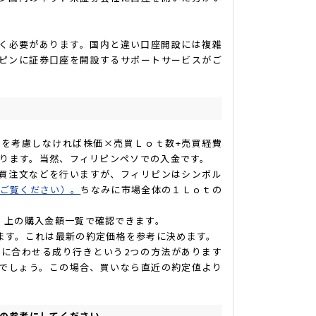
く必要があります。国内と違い口座開設には複雑
ピンに証券口座を開設するサポートサービスがご
を考慮しなければ株価×売買Ｌｏｔ数+売買経費
なります。当然、フィリピンペソでの入金です。
買注文などを行いますが、フィリピンはシンボル
をご覧ください）。
ちなみに市場全体の１Ｌｏｔの
。上の購入金額一覧で確認できます。
ます。これは最新の約定価格を参考に決めます。
に合わせる成り行きという2つの方法があります
でしょう。この場合、買いなら直近の約定値より
の参考にしてください。