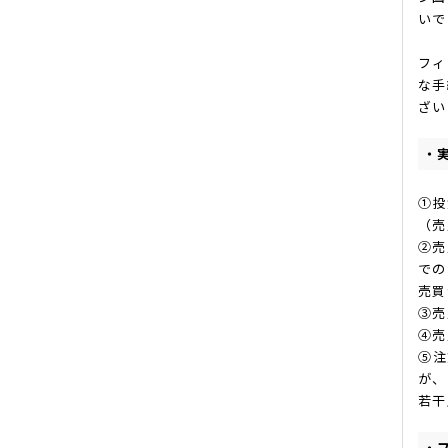
いで
フィ
な手
ざい
・
①投
（売
②売
での
売買
③売
④売
⑤注
が、
若干
・