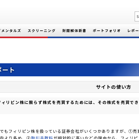
ダメンタルズ
スクリーニング
財閥解体新書
ポートフォリオ
レポ
ポート
サイトの使い方
フィリピン株に限らず株式を売買するためには、その株式を売買でき
。
でもフィリピン株を扱っている証券会社がいくつかありますが、①売
内より多め、②
取引手数料
が相対的に高いなどの理由から、フィリピ