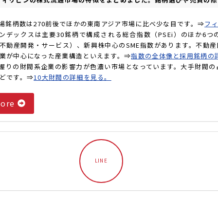
上場銘柄数は270前後でほかの東南アジア市場に比べ少な目です。⇒
フ
インデックスは主要30銘柄で構成される総合指数（PSEi）のほか
不動産開発・サービス）、新興株中心のSME指数があります。不動
業が中心になった産業構造といえます。⇒
指数の全体像と採用銘柄の
一握りの財閥系企業の影響力が色濃い市場となっています。大手財閥の
どです。⇒
10大財閥の詳細を見る。
ore
LINE