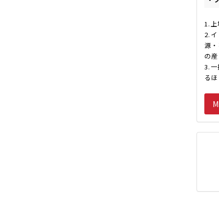
1.
2.
源・
の産
3.
るほ
M