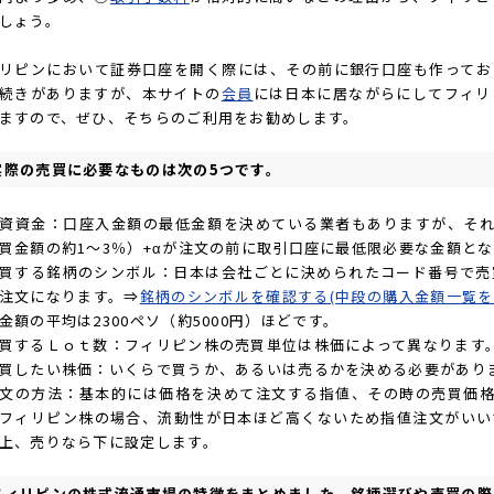
しょう。
リピンにおいて証券口座を開く際には、その前に銀行口座も作ってお
続きがありますが、本サイトの
会員
には日本に居ながらにしてフィリ
ますので、ぜひ、そちらのご利用をお勧めします。
実際の売買に必要なものは次の5つです。
資資金：口座入金額の最低金額を決めている業者もありますが、それ
買金額の約1～3％）+αが注文の前に取引口座に最低限必要な金額と
買する銘柄のシンボル：日本は会社ごとに決められたコード番号で売
注文になります。⇒
銘柄のシンボルを確認する(中段の購入金額一覧
金額の平均は2300ペソ（約5000円）ほどです。
買するＬｏｔ数：フィリピン株の売買単位は株価によって異なります
買したい株価：いくらで買うか、あるいは売るかを決める必要があり
文の方法：基本的には価格を決めて注文する指値、その時の売買価格
フィリピン株の場合、流動性が日本ほど高くないため指値注文がいい
上、売りなら下に設定します。
フィリピンの株式流通市場の特徴をまとめました。銘柄選びや売買の際