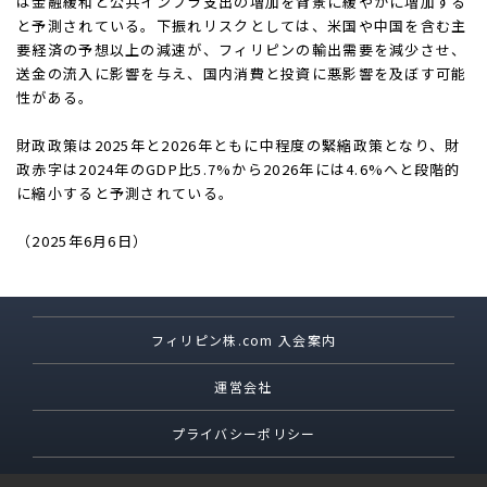
は金融緩和と公共インフラ支出の増加を背景に緩やかに増加する
と予測されている。下振れリスクとしては、米国や中国を含む主
要経済の予想以上の減速が、フィリピンの輸出需要を減少させ、
送金の流入に影響を与え、国内消費と投資に悪影響を及ぼす可能
性がある。
財政政策は2025年と2026年ともに中程度の緊縮政策となり、財
政赤字は2024年のGDP比5.7%から2026年には4.6%へと段階的
に縮小すると予測されている。
（2025年6月6日）
フィリピン株.com 入会案内
運営会社
プライバシーポリシー